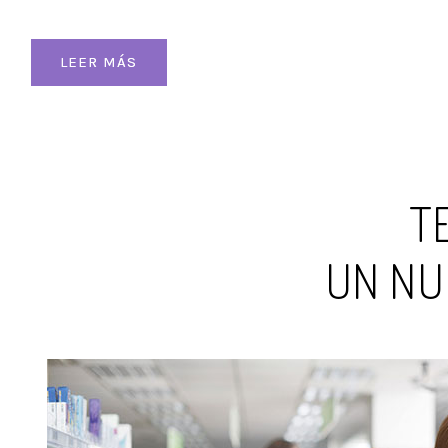
LEER MÁS
T
UN NU